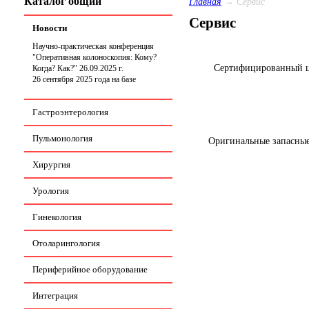
Каталог общий
Главная
→
Сервис
Сервис
Новости
Научно-практическая конференция
"Оперативная колоноскопия: Кому?
Сертифицированный 
Когда? Как?" 26.09.2025 г.
26 сентября 2025 года на базе
СПБ ГБУЗ КБ Святителя Луки
состоится научно-практическая
Гастроэнтерология
конференция
«Оперативная
колоноскопия: Кому? Когда? Как?
Периоперационная тактика и стратегия
Пульмонология
Оригинальные запасные
наблюдения».
Хирургия
Урология
Гинекология
Отоларингология
Периферийное оборудование
Интеграция